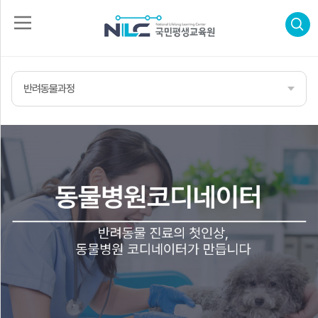
로
그
인
반려동물과정
회
수
원
가
강
입
신
청
자
격
증
신
합
청
격
후
기
고
객
센
터
나
의
강
의