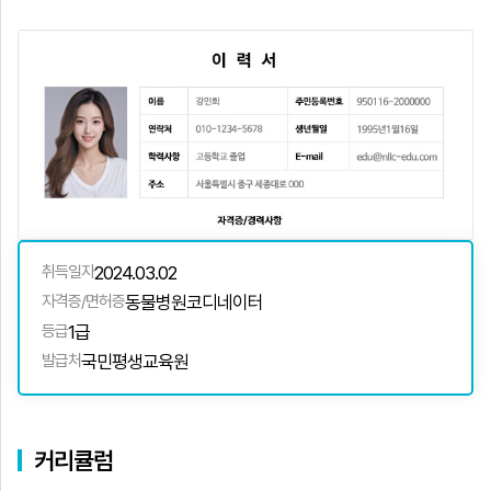
취득일자
2024.03.02
자격증/면허증
동물병원코디네이터
등급
1급
발급처
국민평생교육원
커리큘럼