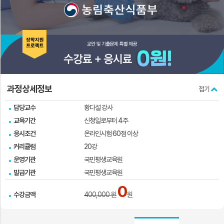
실
과정상세정보
접기
담당교수
황다설 강사
교육기간
신청일로부터 4주
응시조건
온라인시험 60점 이상
커리큘럼
20강
운영기관
국민평생교육원
발급기관
국민평생교육원
0
수강금액
400,000 원
원