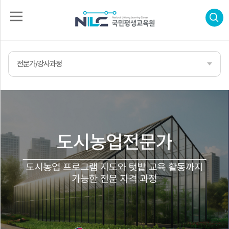
로
그
인
전문가/강사과정
회
수
원
가
강
입
신
청
자
격
증
신
합
청
격
후
기
고
객
센
터
나
의
강
의