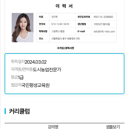
취득일자
2024.03.02
자격증/면허증
도시농업전문가
등급
1급
발급처
국민평생교육원
커리큘럼
강의명
샘플보기