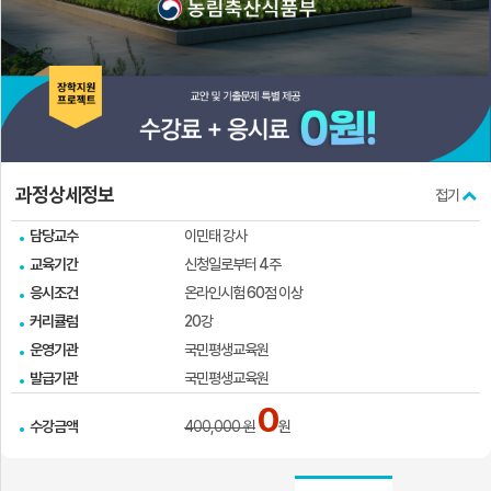
실
과정상세정보
접기
담당교수
이민태 강사
교육기간
신청일로부터 4주
응시조건
온라인시험 60점 이상
커리큘럼
20강
운영기관
국민평생교육원
발급기관
국민평생교육원
0
수강금액
400,000 원
원