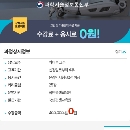
실
과정상세정보
접기
담당교수
박태훈 교수
교육기간
신청일로부터 4주
응시조건
온라인시험 60점 이상
커리큘럼
25강
운영기관
국민평생교육원
발급기관
국민평생교육원
0
수강금액
400,000 원
원