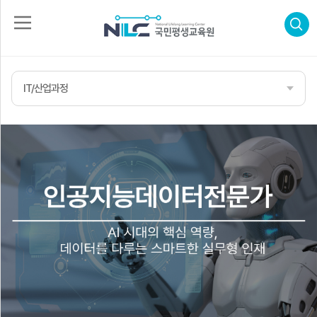
로
그
인
IT/산업과정
회
수
원
가
강
입
신
청
자
격
증
신
합
청
격
후
기
고
객
센
터
나
의
강
의