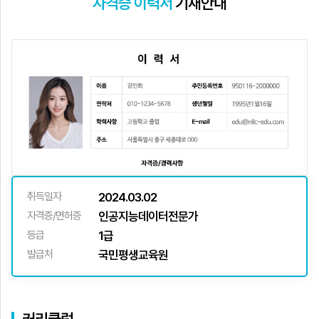
자격증 이력서
기재안내
취득일자
2024.03.02
자격증/면허증
인공지능데이터전문가
등급
1급
발급처
국민평생교육원