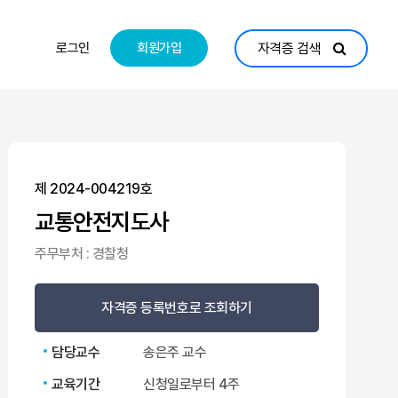
로그인
회원가입
자격증 검색
제 2024-004219호
교통안전지도사
주무부처 : 경찰청
자격증 등록번호로 조회하기
담당교수
송은주 교수
교육기간
신청일로부터 4주