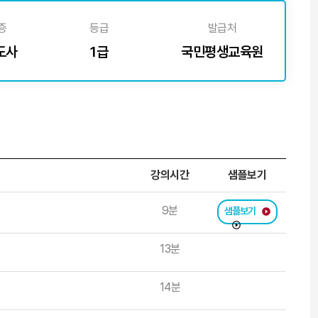
증
등급
발급처
도사
1급
국민평생교육원
강의시간
샘플보기
9분
샘플보기
13분
14분