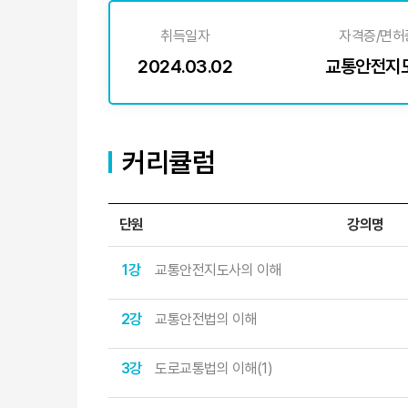
취득일자
자격증/면허
2024.03.02
교통안전지
커리큘럼
단원
강의명
1강
교통안전지도사의 이해
2강
교통안전법의 이해
3강
도로교통법의 이해(1)