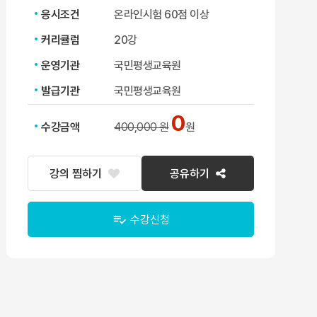
응시조건
온라인시험 60점 이상
커리큘럼
20강
운영기관
국민평생교육원
발급기관
국민평생교육원
0
수강금액
400,000 원
원
강의 찜하기
공유하기
수강신청