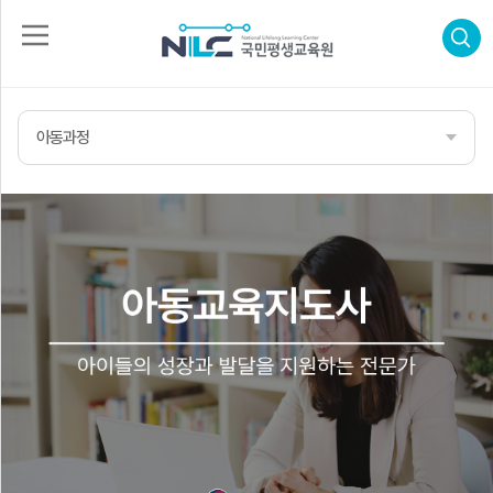
로
그
인
아동과정
회
수
원
가
강
입
신
청
자
격
증
신
합
청
격
후
기
고
객
센
터
나
의
강
의