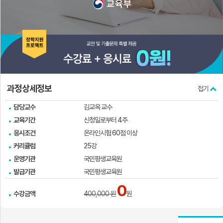
실
과정상세정보
접기
담당교수
김교옥 교수
교육기간
신청일로부터 4주
응시조건
온라인시험 60점 이상
커리큘럼
25강
운영기관
국민평생교육원
발급기관
국민평생교육원
0
수강금액
400,000 원
원