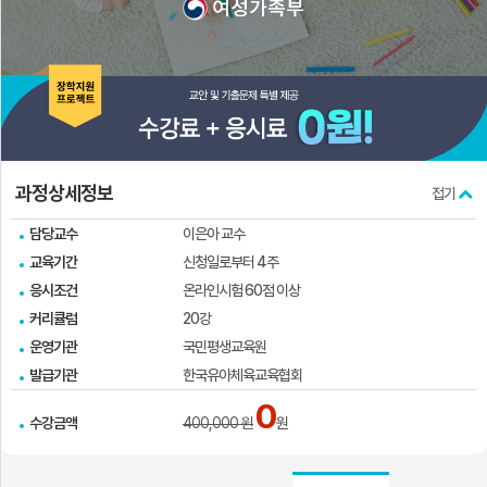
실
과정상세정보
접기
담당교수
이은아 교수
교육기간
신청일로부터 4주
응시조건
온라인시험 60점 이상
커리큘럼
20강
운영기관
국민평생교육원
발급기관
한국유아체육교육협회
0
수강금액
400,000 원
원