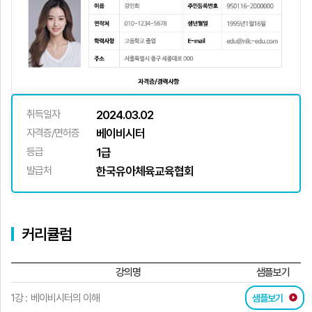
취득일자
2024.03.02
자격증/면허증
베이비시터
등급
1급
발급처
한국유아체육교육협회
커리큘럼
강의명
샘플보기
1강 :
베이비시터의 이해
샘플보기