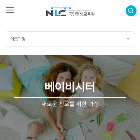
로
그
인
아동과정
회
수
원
가
강
입
신
청
자
격
증
신
합
청
격
후
기
고
객
센
터
나
의
강
의