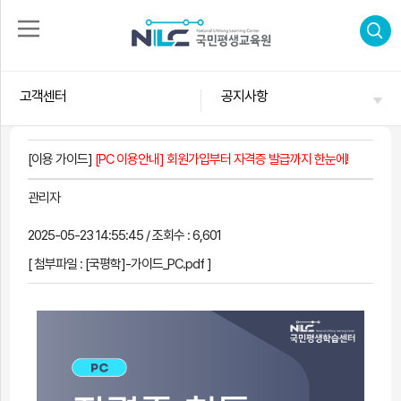
로
그
고객센터
공지사항
인
회
수
원
가
강
[이용 가이드]
[PC 이용안내] 회원가입부터 자격증 발급까지 한눈에!
입
신
청
자
관리자
격
증
신
2025-05-23 14:55:45 / 조회수 : 6,601
합
청
격
[ 첨부파일 :
[국평학]-가이드_PC.pdf
]
후
기
고
객
센
터
나
의
강
의