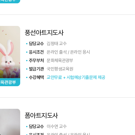
풍선아트지도사
담당교수
김정태 교수
응시조건
온라인 출석 / 온라인 응시
주무부처
문화체육관광부
발급기관
국민평생교육원
수강혜택
교안무료 + 시험예상기출문제 제공
폼아트지도사
담당교수
이수연 교수