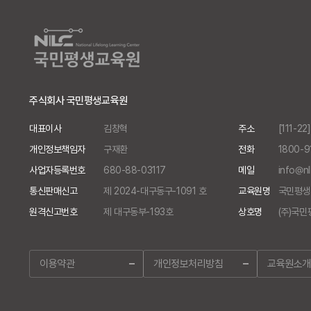
주식회사 국민평생교육원
대표이사
김창혁
주소
[111-
개인정보책임자
구재환
전화
1800-9
사업자등록번호
680-88-03117
메일
info@nl
통신판매신고
제 2024-대구동구-1091 호
교육원명
국민평생
원격신고번호
제 대구동부-193호
상호명
(주)국
이용약관
개인정보처리방침
교육원소개