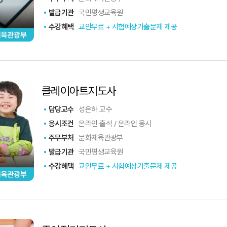
발급기관
국민평생교육원
수강혜택
교안무료 + 시험예상기출문제 제공
클레이아트지도사
담당교수
성은하 교수
응시조건
온라인 출석 / 온라인 응시
주무부처
문화체육관광부
발급기관
국민평생교육원
수강혜택
교안무료 + 시험예상기출문제 제공