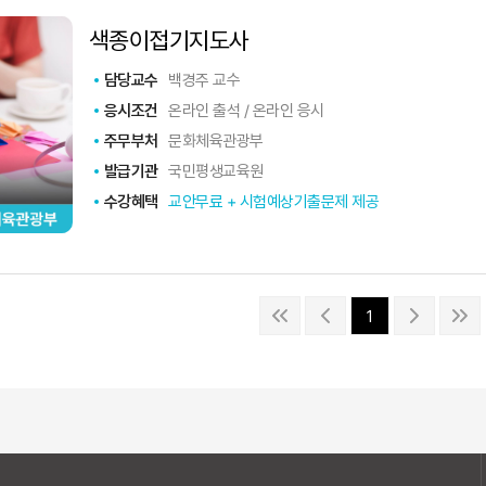
색종이접기지도사
담당교수
백경주 교수
응시조건
온라인 출석 / 온라인 응시
주무부처
문화체육관광부
발급기관
국민평생교육원
수강혜택
교안무료 + 시험예상기출문제 제공
1