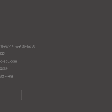
22]대구광역시 동구 효서로 38
132
lc-edu.com
교육원
민평생교육원