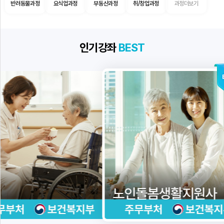
반려동물과정
요식업과정
부동산과정
취/창업과정
과정더보기
실
인기강좌
BEST
HOT
노인통
노인돌봄생활지원사