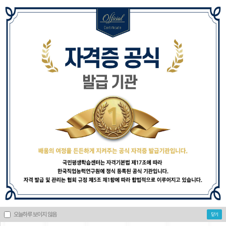
로
그
인
회
수
원
가
강
입
신
청
자
3
/
6
격
증
수강료 무료
PC + 모바일
단기취득
이력서
신
합
100% 전액지원
동시수강 가능
커리큘럼
작성 가능
청
격
후
기
+
고
객
센
전체과정
추천과정
노인과정
병원과정
심리상담과정
터
나
의
강
오늘하루 보이지 않음
닫기
의