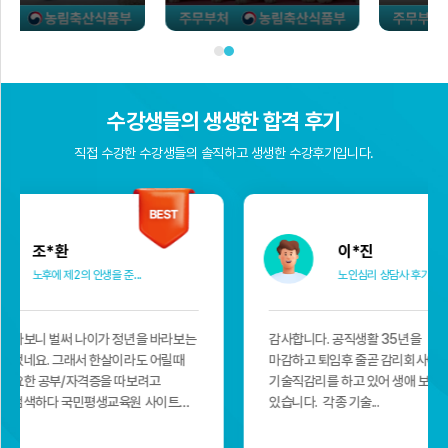
수강생들의 생생한 합격 후기
직접 수강한 수강생들의 솔직하고 생생한 수강후기입니다.
이*진
함*
노인심리 상담사 후기
일하면
감사합니다. 공직생활 35년을
저는 사무직으로 
마감하고 퇴임후 줄곧 감리회사에 몸을 담고
버스를 운행하고 
기술직감리를 하고 있어 생애 보람을 느끼고
알게 되었습니다. 저는 운전중 또는 쉬는시간에
있습니다. 각종 기술...
틈틈히 노인돌봄생활