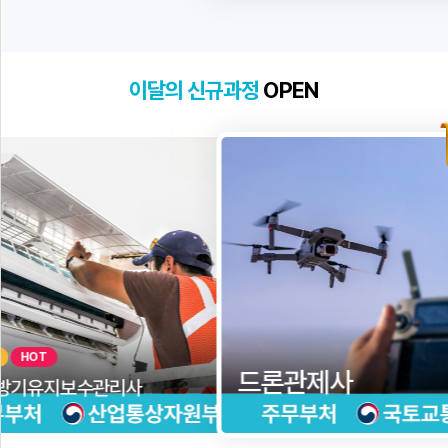
이달의 신규과정
OPEN
NEW
HOT
수관리사
등하원
드론관제사