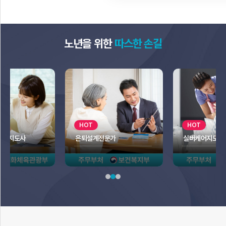
노년을 위한
따스한 손길
HOT
HOT
은퇴설계전문가
실버케어지도사