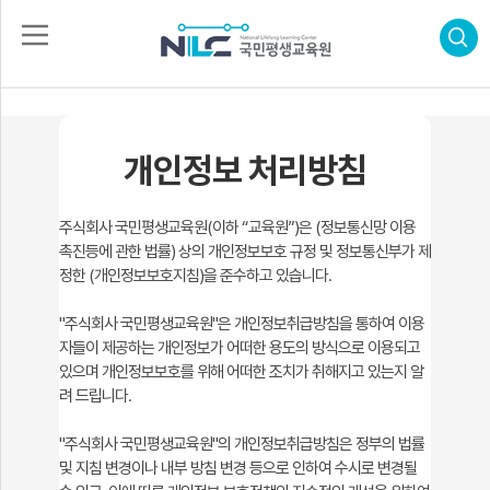
로
그
인
회
개인정보 처리방침
수
원
가
강
입
신
청
주식회사 국민평생교육원(이하 “교육원”)은 (정보통신망 이용
자
격
촉진등에 관한 법률) 상의 개인정보보호 규정 및 정보통신부가 제
증
정한 (개인정보보호지침)을 준수하고 있습니다.
신
합
청
격
"주식회사 국민평생교육원"은 개인정보취급방침을 통하여 이용
후
자들이 제공하는 개인정보가 어떠한 용도의 방식으로 이용되고
기
고
있으며 개인정보보호를 위해 어떠한 조치가 취해지고 있는지 알
객
려 드립니다.
센
터
나
의
"주식회사 국민평생교육원"의 개인정보취급방침은 정부의 법률
강
및 지침 변경이나 내부 방침 변경 등으로 인하여 수시로 변경될
의