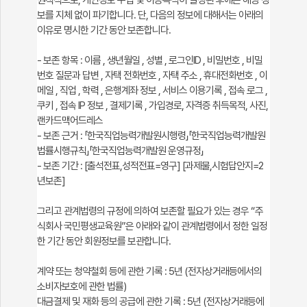
원칙적으로, 개인정보 수집 및 이용목적이 달성된 후에는 해당 정
보를 지체 없이 파기합니다. 단, 다음의 정보에 대해서는 아래의
이유로 명시한 기간 동안 보존합니다.
- 보존 항목 : 이름 , 생년월일 , 성별 , 로그인ID , 비밀번호 , 비밀
번호 질문과 답변 , 자택 전화번호 , 자택 주소 , 휴대전화번호 , 이
메일 , 직업 , 학력 , 은행계좌 정보 , 서비스 이용기록 , 접속 로그 ,
쿠키 , 접속 IP 정보 , 결제기록 , 가입경로, 자격증 취득목적, 사진,
랜카드맥어드레스
- 보존 근거 : 「한국직업능력개발원시행령」「한국직업능력개발원
법률시행규칙」「한국직업능력개발원 운영규정」
- 보존 기간 : [출석전표,성적전표=영구] [과제물,시험답안지=2
년보존]
그리고 관계법령의 규정에 의하여 보존할 필요가 있는 경우 “주
식회사 국민평생교육원”은 아래와 같이 관계법령에서 정한 일정
한 기간 동안 회원정보를 보관합니다.
계약 또는 청약철회 등에 관한 기록 : 5년 (전자상거래등에서의
소비자보호에 관한 법률)
대금결제 및 재화 등의 공급에 관한 기록 : 5년 (전자상거래등에