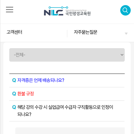
로
그
고객센터
자주묻는질문
인
회
수
원
가
강
입
신
청
자
격
증
신
자격증은 언제 배송되나요?
합
청
격
후
환불 규정
기
고
객
해당 강의 수강 시 실업급여 수급자 구직활동으로 인정이
센
터
되나요?
나
의
강
의